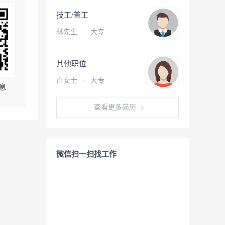
技工/普工
林先生
·
大专
其他职位
卢女士
·
大专
息
查看更多简历
微信扫一扫找工作