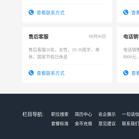
作。包吃住，每月有公休，工资3500-
强。面
4500。
查看联系方式
查
售后客服
08月06日
电话销
售后客服20名，女性，20-30周岁，单
电话销售
休，国家节假日休息
8000
查看联系方式
查
栏目导航:
职位搜索
简历中心
名企展示
一句话
套餐标准
金币充值
意见建议
联系我