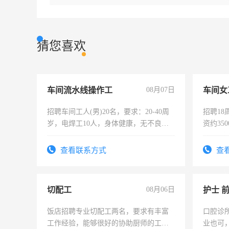
猜您喜欢
车间流水线操作工
08月07日
车间女
招聘车间工人(男)20名，要求：20-40周
招聘18
岁，电焊工10人，身体健康，无不良嗜
资约35
好。薪资：4500-7000元，标准八人间住
险，有
宿，免费发放劳保用品，两班倒，每月
查看联系方式
查
25号准时发放工资，工作时间10小时
切配工
08月06日
护士 
饭店招聘专业切配工两名，要求有丰富
口腔诊
工作经验，能够很好的协助厨师的工
业也可