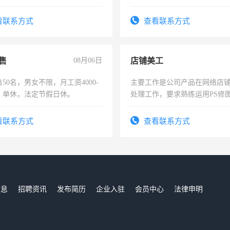
试，周日休息。
看联系方式
查看联系方式
售
08月06日
店铺美工
50名，男女不限，月工资4000-
主要工作是公司产品在网络店
元，单休，法定节假日休。
处理工作，要求熟练运用PS修图
作时间每天8小时，待遇优厚。
看联系方式
查看联系方式
信息
招聘资讯
发布简历
企业入驻
会员中心
法律申明
们