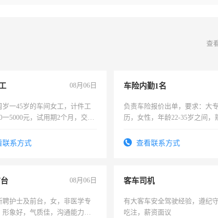
查
工
08月06日
车险内勤1名
周岁一45岁的车间女工，计件工
负责车险报价出单，要求：大
00一5000元，试用期2个月，交五
历，女性，年龄22-35岁之间
年薪假，年底福利
操作，工作态度认真，具有团
试用期1-3个月，转正后交纳五
看联系方式
查看联系方式
前台
08月06日
客车司机
所聘护士及前台，女，非医学专
有大客车安全驾驶经验，遵纪
，形象好，气质佳，沟通能力
吃注，薪资面议