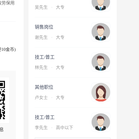
放劳保用
吴先生
·
大专
销售岗位
谢先生
·
大专
10金币)
技工/普工
林先生
·
大专
其他职位
卢女士
·
大专
技工/普工
李先生
·
高中以下
息