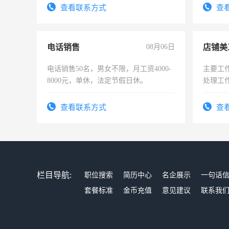
试用期1-3个月，转正后交纳五险，
查看联系方式
查
电话销售
08月06日
店铺美
电话销售50名，男女不限，月工资4000-
主要工
8000元，单休，法定节假日休。
处理工
作时间
查看联系方式
查
栏目导航:
职位搜索
简历中心
名企展示
一句话
套餐标准
金币充值
意见建议
联系我