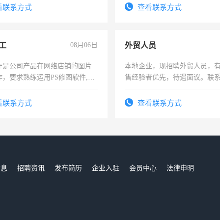
看联系方式
查看联系方式
工
08月06日
外贸人员
作是公司产品在网络店铺的图片
本地企业，现招聘外贸人员，
作，要求熟练运用PS修图软件,工
售经验者优先，待遇面议。联
每天8小时，待遇优厚。
看联系方式
查看联系方式
信息
招聘资讯
发布简历
企业入驻
会员中心
法律申明
们