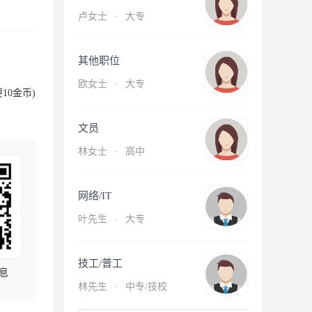
卢女士
·
大专
其他职位
欧女士
·
大专
10金币)
文员
林女士
·
高中
网络/IT
叶先生
·
大专
技工/普工
息
林先生
·
中专/技校