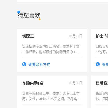
猜您喜欢
切配工
08月06日
护士 
饭店招聘专业切配工两名，要求有丰富
口腔诊
工作经验，能够很好的协助厨师的工
业也可
作。包吃住，每月有公休，工资3500-
强。面
4500。
查看联系方式
查
车险内勤1名
08月06日
售后客
负责车险报价出单，要求：大专以上学
售后客服
历，女性，年龄22-35岁之间，熟悉电脑
休，国
操作，工作态度认真，具有团队精神，