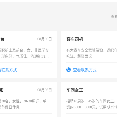
查
前台
08月06日
客车司机
所聘护士及前台，女，非医学专
有大客车安全驾驶经验，遵纪
，形象好，气质佳，沟通能力
吃注，薪资面议
试，周日休息。
看联系方式
查看联系方式
服
08月06日
车间女工
20名，女性，20-30周岁，单
招聘18周岁一45岁的车间女工
家节假日休息
资约3500一5000元，试用期2
险，有年薪假，年底福利